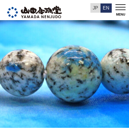
今週の推奨品
JP
EN
MENU