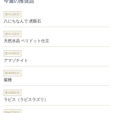
今週の推奨品
第412回目
八にちなんで 虎眼石
第411回目
天然水晶 ペリドット仕立
第410回目
アマゾナイト
第409回目
紫檀
第408回目
ラピス（ラピスラズリ）
第407回目