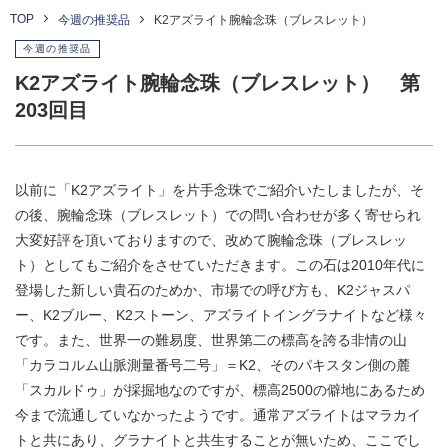
TOP
今週の推奨品
K2アズライト腕輪念珠（ブレスレット）
今週の推奨品
K2アズライト腕輪念珠（ブレスレット） 第
203回目
以前に「K2アズライト」を片手念珠でご紹介いたしましたが、そ
の後、腕輪念珠（ブレスレット）での問い合わせが多く寄せられ
大変好評を頂いておりますので、改めて腕輪念珠（ブレスレッ
ト）としてもご紹介をさせていただきます。この石は2010年代に
登場した新しい貴石のためか、市場での呼び方も、K2ジャスパ
ー、K2ブルー、K2ストーン、アズライトイングラナイトなど様々
です。また、世界一の難易度、世界第二の標高を誇る非情の山
「カラコルム山脈測量番号二号」＝K2、そのパキスタン側の麓
「スカルドゥ」が採掘地なのですが、標高2500の僻地にあるため
今まで流通していなかったようです。通常アズライトはマラカイ
トと共にあり、グラナイトと共生することが無いため、ここでし