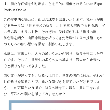
す、新たな価値を創り出すことを目的に開催される Japan Expo
Paris in Osaka。
この歴史的な舞台に、山田念珠堂も出展いたします。私たちが掲
げるテーマは 「世界平和の祈り」。世界三大宗教である 仏教、イ
スラム教、キリスト教、それぞれに受け継がれる「祈りの珠」、
御念珠を紹介。山田念珠堂が培ってきた数珠づくりの技術、もの
づくりへの熱い想いを乗せ、製作いたします。
念珠は、古来より、人々の願いや思いが宿り、祈りを形にした存
在です。そして、世界中の多くの人の掌より、過去から未来へ、
心と祈りを紡いできました。
国や文化が違っても、祈る心は同じ。世界の信仰に触れ、それぞ
れの祈りを知ることで、新たな気づきを得ていただけるでしょ
う。この万博という場で、祈りの珠を手に取り、共に手をむす
び、平和への願いを感じてみませんか？