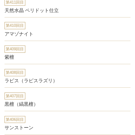
第411回目
天然水晶 ペリドット仕立
第410回目
アマゾナイト
第409回目
紫檀
第408回目
ラピス（ラピスラズリ）
第407回目
黒檀（縞黒檀）
第406回目
サンストーン