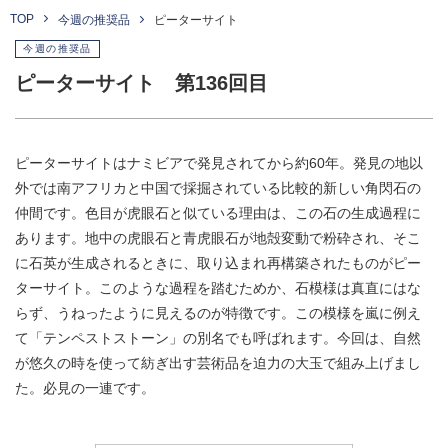
TOP
今週の推奨品
ピーターサイト
今週の推奨品
ピーターサイト 第136回目
ピーターサイトはナミビアで発見されてから約60年。発見の地以
外では南アフリカと中国で採掘されている比較的新しい角閃石の
仲間です。色目が虎眼石と似ている理由は、この石の生成過程に
あります。地中の虎眼石と青虎眼石が地殻変動で粉砕され、そこ
に石英が生成されるときに、取り込まれ再構築されたものがピー
ターサイト。このような過程を踏むためか、石模様は真直にはな
らず、うねったように見えるのが特徴です。この模様を嵐に例え
て「テンペストストーン」の別名でも呼ばれます。今回は、自然
が悠久の時を使って紡ぎ出す芸術品を迫力の大玉で組み上げまし
た。必見の一連です。