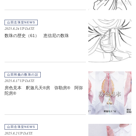
山田念珠堂NEWS
2025.8.24 UP DATE
数珠の歴史（61） 恵信尼の数珠
山田和義の数珠の話
2025.8.17 UP DATE
房色見本 釈迦凡天®房 弥勒房® 阿弥
陀房®
山田念珠堂NEWS
2025.8.2 UP DATE