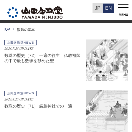
TOP
数珠の基本
JP
EN
数珠の基本
MENU
TOP
数珠の基本
山田念珠堂NEWS
2026.7.28 UP DATE
数珠の歴史（72） 一遍の往生 仏教祖師
の中で最も数珠を勧めた聖
山田念珠堂NEWS
2026.6.25 UP DATE
数珠の歴史（71） 厳島神社での一遍