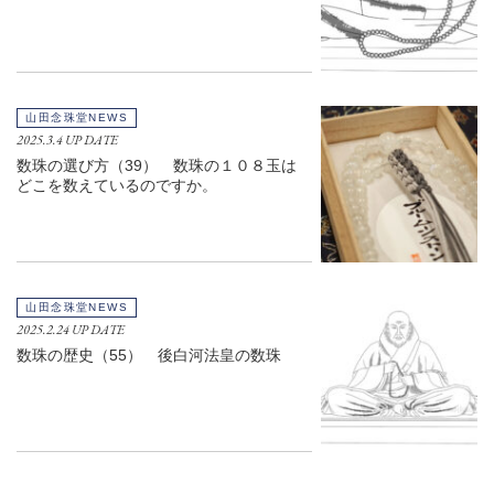
山田念珠堂NEWS
2025.3.4 UP DATE
数珠の選び方（39） 数珠の１０８玉は
どこを数えているのですか。
山田念珠堂NEWS
2025.2.24 UP DATE
数珠の歴史（55） 後白河法皇の数珠