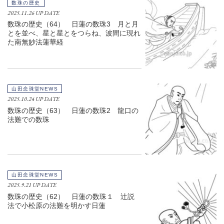
数珠の歴史
2025.11.26 UP DATE
数珠の歴史（64） 日蓮の数珠3 月と月
とを並べ、星と星とをつらね、波間に現れ
た南無妙法蓮華経
山田念珠堂NEWS
2025.10.24 UP DATE
数珠の歴史（63） 日蓮の数珠2 龍口の
法難での数珠
山田念珠堂NEWS
2025.9.21 UP DATE
数珠の歴史（62） 日蓮の数珠１ 辻説
法で小松原の法難を明かす日蓮