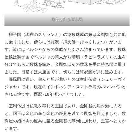
珠数を作る羅漢図
獅子国（現在のスリランカ）の港数珠屋の娘は金剛智と共に船
に乗りました。傍らには羅漢（辟支佛・びゃくしぶつ）がいま
す。港にはペルシャからの商船がたくさん泊まっています。数珠
屋娘は獅子国でペルシャの商人から瑠璃（ラピスラズリ）の玉を
分けてもらい数珠を編み、金剛智はその数珠を手に持ち船に乗り
ました。目指すは大唐国です。傍らには貿易船が共に進みます。
暴風雨に遭い、傷んだ船が着いたのは室利仏逝（シュリーヴィ
ジャヤ）です。現在のインドネシア・スマトラ島のパレンバンと
される地です。西暦718年頃のことでした。
室利仏逝は仏教を奉じる王国であり、金剛智の船が港に入る
と、国王は金色の傘と金色の座具を以て金剛智を迎えました。数
珠屋の娘は輿の座具に坐る金剛智の隊列に加わり、王宮へと向か
います。