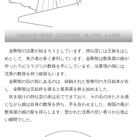
五鈷杵を持つ羅漢図（江戸時代後期・増上寺蔵）から模写
金剛智の法要が始まろうとしています。持仏堂には王族をはじ
めとして、有力者が多く参列しています。金剛智は数珠屋の娘が
作ったラピスラズリの数珠を手にしています。法要壇の側には、
沈香の数珠を持つ姫様もいます。
金剛智の目の前にあるのは、鋳銅された智拳印の大日如来が在
し、金剛智は五鈷杵を握ると曼荼羅を称え始めました。
吹き抜けの持仏堂の床は石でできており、その石の冷たさを感
じながら娘は自身の数珠を持ち、手を合わせました。南国の風が
数珠屋の娘の髪を揺らします。焚かれた沈香の甘い香りが心地よ
い瞬間でした。