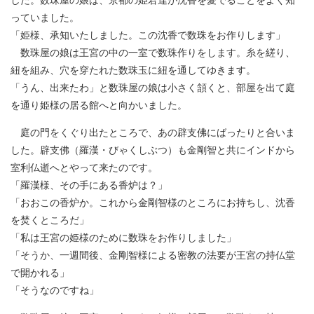
っていました。
「姫様、承知いたしました。この沈香で数珠をお作りします」
数珠屋の娘は王宮の中の一室で数珠作りをします。糸を縒り、
紐を組み、穴を穿たれた数珠玉に紐を通してゆきます。
「うん、出来たわ」と数珠屋の娘は小さく頷くと、部屋を出て庭
を通り姫様の居る館へと向かいました。
庭の門をくぐり出たところで、あの辟支佛にばったりと合いま
した。辟支佛（羅漢・びゃくしぶつ）も金剛智と共にインドから
室利仏逝へとやって来たのです。
「羅漢様、その手にある香炉は？」
「おおこの香炉か。これから金剛智様のところにお持ちし、沈香
を焚くところだ」
「私は王宮の姫様のために数珠をお作りしました」
「そうか、一週間後、金剛智様による密教の法要が王宮の持仏堂
で開かれる」
「そうなのですね」