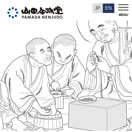
数珠の歴史
JP
EN
MENU