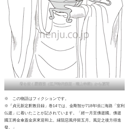
香を焚く羅漢図（江戸時代後期・増上寺蔵）から模写
※ この物語はフィクションです。
※『貞元新定釈教目録」巻14では、金剛智が718年頃に海路「室利
仏逝」に着いたことが記されています。「經一月至佛逝國。佛逝
國王將金傘蓋金床來迎和上。縁阻惡風停
留五月。風定之後方得進
發。」