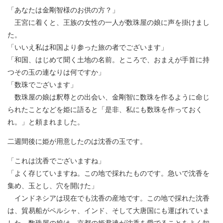
「あなたは金剛智様のお供の方？」
王宮に着くと、王族の女性の一人が数珠屋の娘に声を掛けまし
た。
「いいえ私は和国より参った旅の者でございます」
「和国、はじめて聞く土地の名前。ところで、おまえが手首に持
つその玉の連なりは何ですか」
「数珠でございます」
数珠屋の娘は釈尊との出会い、金剛智に数珠を作るように命じ
られたことなどを姫に語ると「是非、私にも数珠を作っておく
れ。」と頼まれました。
二週間後に姫が用意したのは沈香の玉です。
「これは沈香でございますね」
「よく存じていますね。この地で採れたものです。急いで沈香を
集め、玉とし、穴を開けた」
インドネシアは現在でも沈香の産地です。この地で採れた沈香
は、貿易船がペルシャ、インド、そして大唐国にも運ばれていま
した。数珠屋の娘は、京都の姫君達が沈香を愛でることをよく知