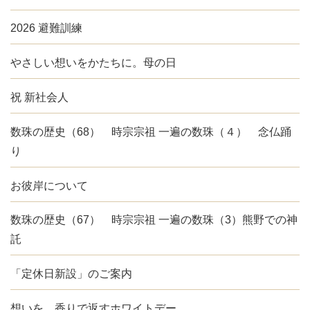
2026 避難訓練
やさしい想いをかたちに。母の日
祝 新社会人
数珠の歴史（68） 時宗宗祖 一遍の数珠（４） 念仏踊
り
お彼岸について
数珠の歴史（67） 時宗宗祖 一遍の数珠（3）熊野での神
託
「定休日新設」のご案内
想いを、香りで返すホワイトデー。