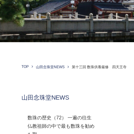
TOP
山田念珠堂NEWS
第十三回 数珠供養厳修 四天王寺
山田念珠堂NEWS
数珠の歴史（72） 一遍の往生
仏教祖師の中で最も数珠を勧め