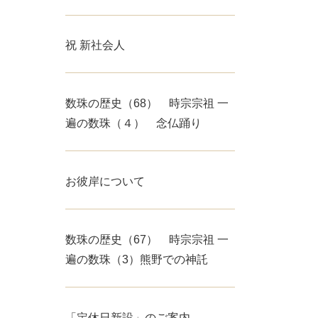
祝 新社会人
数珠の歴史（68） 時宗宗祖 一
遍の数珠（４） 念仏踊り
お彼岸について
数珠の歴史（67） 時宗宗祖 一
遍の数珠（3）熊野での神託
「定休日新設」のご案内