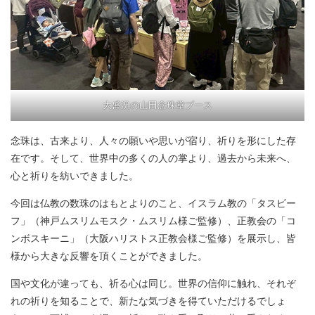
大盛況の山田念珠堂ブース
念珠は、古来より、人々の願いや思いが宿り、祈りを形にした存
在です。そして、世界中の多くの人の掌より、過去から未来へ、
心と祈りを紡いできました。
今回は仏教の数珠のはもとよりのこと、イスラム教の「タスビー
フ」（神戸ムスリムモスク・ムスリム様ご監修）、正教会の「コ
ンボスキーニ」（大阪ハリストス正教会様ご監修）を展示し、皆
様から大きな反響を頂くことができました。
国や文化が違っても、祈る心は同じ。世界の信仰に触れ、それぞ
れの祈りを知ることで、新たな気づきを得ていただけるでしょ