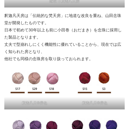
縁取り釈迦凡天房
釈迦凡天房は「伝統的な梵天房」に地道な改良を重ね、山田念珠
堂が開発したものです。
日本で初めて30年以上も前に小田巻（おだまき）を念珠に採用し
た製品となります。
丈夫で型崩れしにくく機能性に優れていることから、現在では広
く知られた房となり、
他社でも同様の念珠房を取り扱っておられます。
釈迦凡天®房色
釈迦凡天®房色