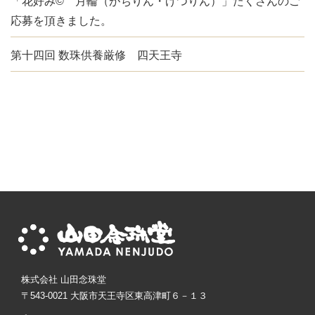
「花好み© 月輪（がちりん・げつりん）」たくさんのご
応募を頂きました。
第十四回 数珠供養厳修 四天王寺
株式会社 山田念珠堂
〒543-0021 大阪市天王寺区東高津町６－１３