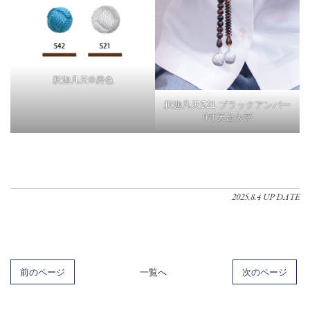
釈迦凡天®房色
釈迦凡天S21 ブラックアンバー
9寸天台大平
2025.8.4 UP DATE
前のページ
一覧へ
次のページ