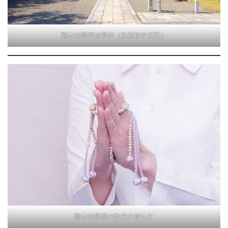
顕本法華宗妙満寺（京都市左京区）
顕本法華宗の数珠の持ち方