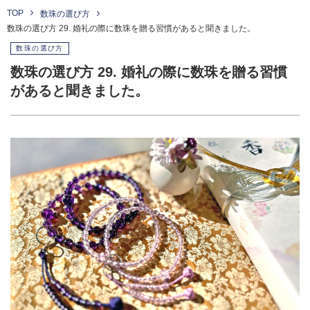
TOP
数珠の選び方
数珠の選び方 29. 婚礼の際に数珠を贈る習慣があると聞きました。
数珠の選び方
数珠の選び方 29. 婚礼の際に数珠を贈る習慣
があると聞きました。