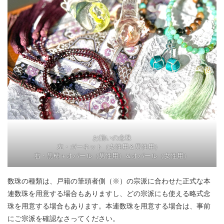
お揃いの念珠
左・ガーネット（女性用＆男性用）
右・黒柿＋オパール（男性用）＆オパール（女性用）
数珠の種類は、戸籍の筆頭者側（※）の宗派に合わせた正式な本
連数珠を用意する場合もありますし、どの宗派にも使える略式念
珠を用意する場合もあります。本連数珠を用意する場合は、事前
にご宗派を確認なさってください。