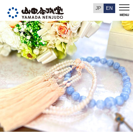
数珠の選び方
JP
EN
MENU