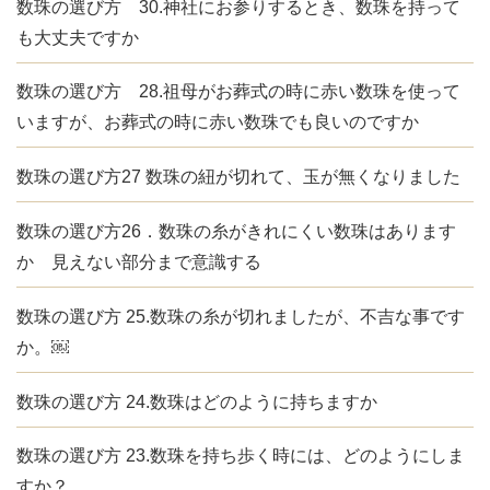
数珠の選び方 30.神社にお参りするとき、数珠を持って
も大丈夫ですか
数珠の選び方 28.祖母がお葬式の時に赤い数珠を使って
いますが、お葬式の時に赤い数珠でも良いのですか
数珠の選び方27 数珠の紐が切れて、玉が無くなりました
数珠の選び方26．数珠の糸がきれにくい数珠はあります
か 見えない部分まで意識する
数珠の選び方 25.数珠の糸が切れましたが、不吉な事です
か。￼
数珠の選び方 24.数珠はどのように持ちますか
数珠の選び方 23.数珠を持ち歩く時には、どのようにしま
すか？