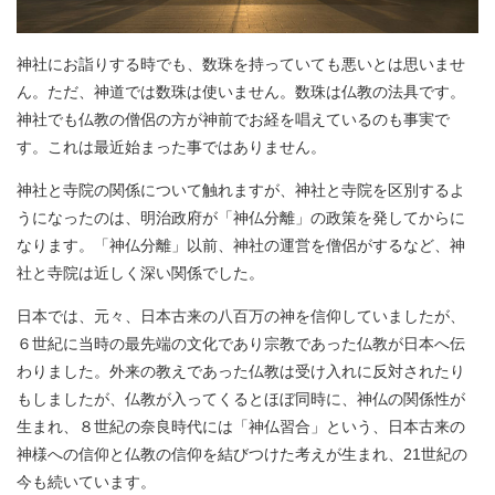
神社にお詣りする時でも、数珠を持っていても悪いとは思いませ
ん。ただ、神道では数珠は使いません。数珠は仏教の法具です。
神社でも仏教の僧侶の方が神前でお経を唱えているのも事実で
す。これは最近始まった事ではありません。
神社と寺院の関係について触れますが、神社と寺院を区別するよ
うになったのは、明治政府が「神仏分離」の政策を発してからに
なります。「神仏分離」以前、神社の運営を僧侶がするなど、神
社と寺院は近しく深い関係でした。
日本では、元々、日本古来の八百万の神を信仰していましたが、
６世紀に当時の最先端の文化であり宗教であった仏教が日本へ伝
わりました。外来の教えであった仏教は受け入れに反対されたり
もしましたが、仏教が入ってくるとほぼ同時に、神仏の関係性が
生まれ、８世紀の奈良時代には「神仏習合」という、日本古来の
神様への信仰と仏教の信仰を結びつけた考えが生まれ、21世紀の
今も続いています。