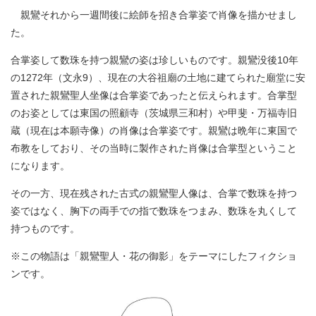
親鸞それから一週間後に絵師を招き合掌姿で肖像を描かせまし
た。
合掌姿して数珠を持つ親鸞の姿は珍しいものです。親鸞没後10年
の1272年（文永9）、現在の大谷祖廟の土地に建てられた廟堂に安
置された親鸞聖人坐像は合掌姿であったと伝えられます。合掌型
のお姿としては東国の照顧寺（茨城県三和村）や甲斐・万福寺旧
蔵（現在は本願寺像）の肖像は合掌姿です。親鸞は晩年に東国で
布教をしており、その当時に製作された肖像は合掌型ということ
になります。
その一方、現在残された古式の親鸞聖人像は、合掌で数珠を持つ
姿ではなく、胸下の両手での指で数珠をつまみ、数珠を丸くして
持つものです。
※この物語は「親鸞聖人・花の御影」をテーマにしたフィクショ
ンです。