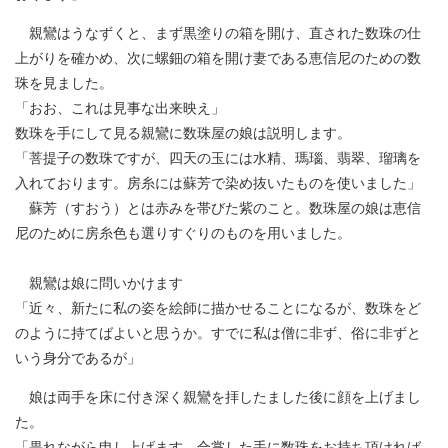
親鸞はうなずくと、まず黒塗りの箱を開け、直された数珠の仕
上がりを確かめ、次に螺鈿の箱を開け妻である恵信尼のための数
珠を見ました。
「おお、これは見事な出来映え」
数珠を手にして見る親鸞に数珠屋の娘は説明します。
「菩提子の数珠ですが、四天の玉には水精、瑪瑙、翡翠、瑠璃を
入れております。房糸には蘇芳で染め抜いたものを使いました」
蘇芳（すおう）とは赤みを帯びた紫のこと。数珠屋の娘は恵信
尼のために房糸色も選りすぐりのものを用いました。
親鸞は娘に問いかけます
「近々、新たに私の姿を絵師に描かせることになるが、数珠をど
のように持てばよいと思うか。すでに私は僧に非ず、俗に非ずと
いう身分であるが」
娘は両手を床に付き深く親鸞を拝したました後に顔を上げまし
た。
「畏れながら申し上げます。合掌した手に数珠をお持ち頂ければ