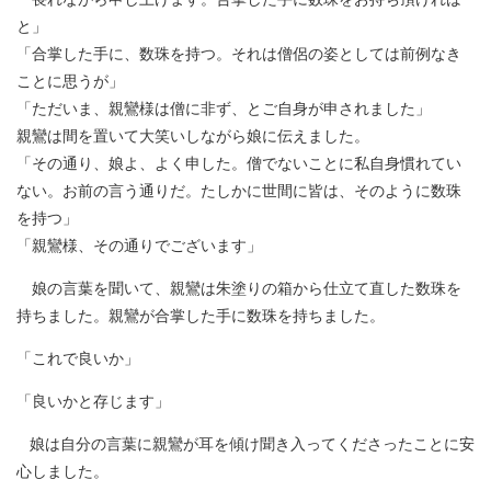
と」
「合掌した手に、数珠を持つ。それは僧侶の姿としては前例なき
ことに思うが」
「ただいま、親鸞様は僧に非ず、とご自身が申されました」
親鸞は間を置いて大笑いしながら娘に伝えました。
「その通り、娘よ、よく申した。僧でないことに私自身慣れてい
ない。お前の言う通りだ。たしかに世間に皆は、そのように数珠
を持つ」
「親鸞様、その通りでございます」
娘の言葉を聞いて、親鸞は朱塗りの箱から仕立て直した数珠を
持ちました。親鸞が合掌した手に数珠を持ちました。
「これで良いか」
「良いかと存じます」
娘は自分の言葉に親鸞が耳を傾け聞き入ってくださったことに安
心しました。