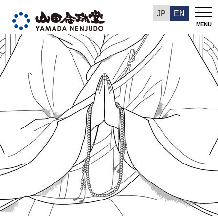
数珠の歴史
JP
EN
MENU