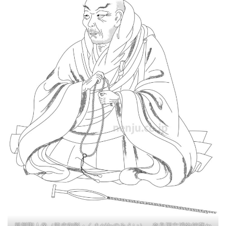
親鸞聖人像（熊皮御影・くまがわのみえい） 奈良国立博物館蔵か