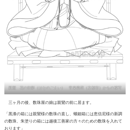
親鸞 花の御影（はなのごえい） 常楽臺蔵（京都市）からの模写
三ヶ月の後、数珠屋の娘は親鸞の前に居ます。
「黒漆の箱には親鸞様の数珠の直し、螺鈿箱には恵信尼様の新調
の数珠、朱塗りの箱には越後三善家の方々のための数珠を入れて
おります」