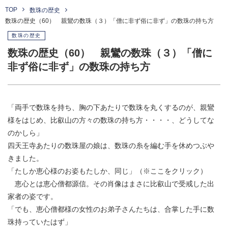
TOP
数珠の歴史
数珠の歴史（60） 親鸞の数珠（３）「僧に非ず俗に非ず」の数珠の持ち方
数珠の歴史
数珠の歴史（60） 親鸞の数珠（３）「僧に
非ず俗に非ず」の数珠の持ち方
「両手で数珠を持ち、胸の下あたりで数珠を丸くするのが、親鸞
様をはじめ、比叡山の方々の数珠の持ち方・・・・、どうしてな
のかしら」
四天王寺あたりの数珠屋の娘は、数珠の糸を編む手を休めつぶや
きました。
「たしか恵心様のお姿もたしか、同じ」
（※ここをクリック）
恵心とは恵心僧都源信。その肖像はまさに比叡山で受戒した出
家者の姿です。
「でも、恵心僧都様の女性のお弟子さんたちは、合掌した手に数
珠持っていたはず」