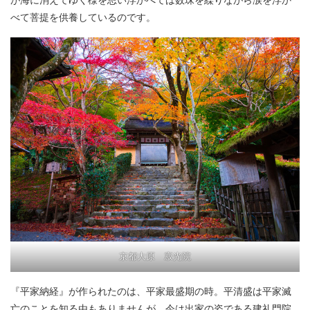
べて菩提を供養しているのです。
京都大原 寂光院
『平家納経』が作られたのは、平家最盛期の時。平清盛は平家滅
亡のことを知る由もありませんが、今は出家の姿である建礼門院