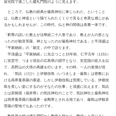
寂光院で過ごした建礼門院のように見えます。
ところで、仏教の経典が厳島神社に奉じられた、ということ
は、仏教と神道という隔てられたくくりで見ると奇異な感じがあ
るかもしれませんが、この時代、仏と神の関係は表裏一体です。
「釈尊の説いた教えが法華経二十八巻であり、教えが人の形とな
ったのが観音菩薩、神となったのが厳島神社である」と平清盛は
『平家納経』の「願文」の中で語ります。
平清盛は『平家納経』に先立つこと15年前、仁平元年（1151）
に安芸守、つまり現在の広島県の国守となり、安芸国の収入を以
て、高野山の大塔の再建を行います。その時、一人の老僧が現
れ、「気比（けひ）と伊都伎島（いつきしま・厳島）は密教にお
ける両界曼荼羅の垂迹。しかし伊都伎島は荒廃している。伊都伎
島を美しい姿にするのがそなたの仕事」と清盛に伝えます。気比
とは若狭国（福井県）の気比神社のことで、気比神社と厳島神社
は両界曼荼羅の胎蔵界・金剛界とされる地であり、厳島は伊観音
菩薩の聖地でもあったのです。