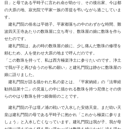
目」と母である平時子に言われ命が助かり、その後出家、今は都
の大原の地、寂光院で平家一族の菩提を弔いながら過ごしていま
す。
建礼門院の俗名は平徳子。平家都落ちの中のわずかな時間、難
波四天王寺あたりの数珠屋に立ち寄り、数珠屋の娘に数珠を作ら
せたのです。
建礼門院は、あの時の数珠屋の娘に、少し痛んだ数珠の修理を
頼むため、人を使わせ大原の地まで呼んだのです。
「この数珠を持って、私は西方極楽浄土に参りたいのです。浄土
で我が子と再び会うのが私の願い」と建礼門院は静かに数珠屋の
娘に語りました。
建礼門院が語る描かれた私の姿とは、『平家納経』の『法華経
勧持品第十二』の見返しの中に描かれる数珠を持つ尼僧とその傍
らのやはり数珠を持つ姫御前のことです。
建礼門院の子は壇ノ浦の戦いで入水した安徳天皇。まだ幼い天
皇は建礼門院の母である平時子に抱かれ「これから極楽に参りま
しょう」と入水し亡くなっています。建礼門院は我が子、我が母
が海に消えてゆく様を思い浮かべては数珠を繰りながら涙を浮か