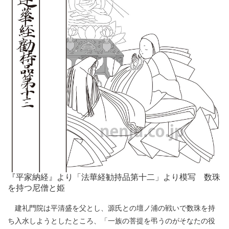
『平家納経』より「法華経勧持品第十二」より模写 数珠
を持つ尼僧と姫
建礼門院は平清盛を父とし、源氏との壇ノ浦の戦いで数珠を持
ち入水しようとしたところ、「一族の菩提を弔うのがそなたの役