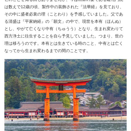
は数えで12歳の頃、製作中の装飾された『法華経』を見ており、
その中に盛者必衰の理（ことわり）を予感していました。父であ
る清盛は『平家納経』の「願文」の中で、現世を本有（ほんぬ）
とし、やがて亡くなり中有（ちゅうう）となり、生まれ変わりて
西方浄土に往生することを自ら予見していました。つまり、世の
理は移ろうのです。本有とは生きている時のこと、中有とは亡く
なってから生まれ変わるまでの間のことです。