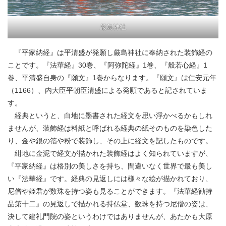
厳島神社
『平家納経』は平清盛が発願し厳島神社に奉納された装飾経の
ことです。『法華経』30巻、『阿弥陀経』1巻、『般若心経』1
巻、平清盛自身の『願文』1巻からなります。『願文』は仁安元年
（1166）、内大臣平朝臣清盛による発願であると記されていま
す。
経典というと、白地に墨書された経文を思い浮かべるかもしれ
ませんが、装飾経は料紙と呼ばれる経典の紙そのものを染色した
り、金や銀の箔や粉で装飾し、その上に経文を記したものです。
紺地に金泥で経文が描かれた装飾経はよく知られていますが、
『平家納経』は格別の美しさを持ち、間違いなく世界で最も美し
い『法華経』です。経典の見返しには様々な絵が描かれており、
尼僧や姫君が数珠を持つ姿も見ることができます。『法華経勧持
品第十二』の見返しで描かれる持仏堂、数珠を持つ尼僧の姿は、
決して建礼門院の姿というわけではありませんが、あたかも大原