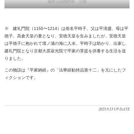
高野山金剛峯寺 大塔
※ 建礼門院（1155〜1214）は俗名平時子。父は平清盛、母は平
徳子。高倉天皇の妻となり、安徳天皇を生みましたが、安徳天皇
は平徳子に抱かれて壇ノ浦の海に入水。平時子は助かり、出家し
建礼門院となり京都大原寂光院で平家の菩提を供養する生活を送
りました。
この物語は『平家納経』の「法華経勧持品第十二」を元にしたフ
ィクションです。
2023.9.13 UP DATE