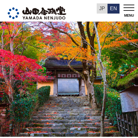
数珠の歴史
JP
EN
MENU