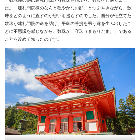
数珠屋の娘は建礼門院から数珠を預かり、難波へと戻りまし
た。「建礼門院様のなんと穏やかなお顔」とつぶやきながら、数
珠をどのように直すのか思いを巡らすのでした。自分が仕立てた
数珠が建礼門院の命を助け、平家の菩提を弔う縁を生み出したこ
とに不思議を感じながら、数珠が「守珠（まもりだま）」である
ことを改めて知ったのです。