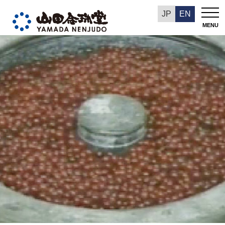
山田和義の数珠の話
JP
EN
MENU