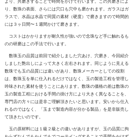
より、共磨きすることで時間をかけて行います。この共磨きによ
り、数珠の表面、さらには穴口も穴中も磨かれます。ガラスはガ
ラスで、水晶は水晶で同質の素材（硬度）で磨きますので時間的
には３ヶ日間〜１週間かけて磨きます。
コストはかかりますが耐久性が強いので念珠など手に触れるも
のの研磨はこの手法で行います。
数珠玉の品質は前回で紹介しました穴あけ、穴磨き、今回紹介
しました艶出しによって大きく左右されます。同じように見える
数珠でも玉の品質には違いがあり、数珠メーカーとしての役割
は、数珠玉を単に仕入れるだけではなく、玉の製造工程を管理し
吟味された素材を使うことにあります。数珠の価格の差は数珠の
玉の製造工程における手間の掛け方により大きく異なることを、
専門店の方々には是非ご理解頂きたいと思います。安いから仕入
れるのではなく、「玉まで製造内容が分かる製品」を是非販売し
て頂きたいのです。
玉の原材料には１級２級との違いがありますが、玉の品質に拘
わらずなんでもかんでもでコーテイングすることで手間をかけず