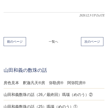
2020.12.3 UP DATE
前のページ
一覧へ
次のページ
山田和義の数珠の話
房色見本 釈迦凡天®房 弥勒房® 阿弥陀房®
山田和義数珠の話（26／最終回）瑪瑙（めのう）②
山田和義数珠の話（25）瑪瑙（めのう）①