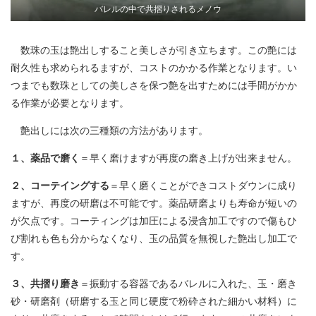
バレルの中で共摺りされるメノウ
数珠の玉は艶出しすること美しさが引き立ちます。この艶には
耐久性も求められるますが、コストのかかる作業となります。い
つまでも数珠としての美しさを保つ艶を出すためには手間がかか
る作業が必要となります。
艶出しには次の三種類の方法があります。
１、薬品で磨く
＝早く磨けますが再度の磨き上げが出来ません。
２、コーテイングする
＝早く磨くことができコストダウンに成り
ますが、再度の研磨は不可能です。薬品研磨よりも寿命が短いの
が欠点です。コーティングは加圧による浸含加工ですので傷もひ
び割れも色も分からなくなり、玉の品質を無視した艶出し加工で
す。
３、共摺り磨き
＝振動する容器であるバレルに入れた、玉・磨き
砂・研磨剤（研磨する玉と同じ硬度で粉砕された細かい材料）に