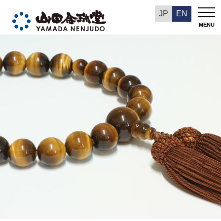
山田和義の数珠の話
JP
EN
MENU