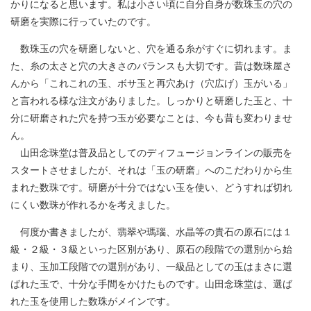
かりになると思います。私は小さい頃に自分自身が数珠玉の穴の
研磨を実際に行っていたのです。
数珠玉の穴を研磨しないと、穴を通る糸がすぐに切れます。ま
た、糸の太さと穴の大きさのバランスも大切です。昔は数珠屋さ
んから「これこれの玉、ボサ玉と再穴あけ（穴広げ）玉がいる」
と言われる様な注文がありました。しっかりと研磨した玉と、十
分に研磨された穴を持つ玉が必要なことは、今も昔も変わりませ
ん。
山田念珠堂は普及品としてのディフュージョンラインの販売を
スタートさせましたが、それは「玉の研磨」へのこだわりから生
まれた数珠です。研磨が十分ではない玉を使い、どうすれば切れ
にくい数珠が作れるかを考えました。
何度か書きましたが、翡翠や瑪瑙、水晶等の貴石の原石には１
級・２級・３級といった区別があり、原石の段階での選別から始
まり、玉加工段階での選別があり、一級品としての玉はまさに選
ばれた玉で、十分な手間をかけたものです。山田念珠堂は、選ば
れた玉を使用した数珠がメインです。